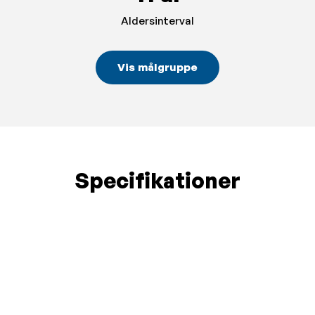
Aldersinterval
Vis målgruppe
Specifikationer
Ordinarie bokning/lämningstider och
Ändrade bokning/lämningstider röda dagar
2025/2026