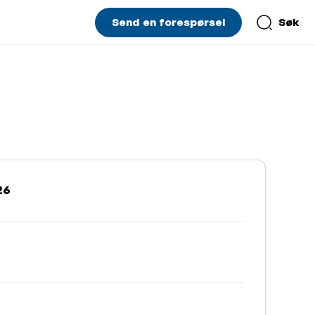
Send en forespørsel
Søk
26