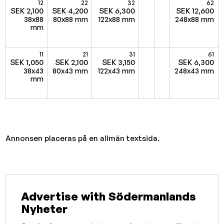
12
22
32
62
SEK 2,100
SEK 4,200
SEK 6,300
SEK 12,600
38x88
80x88 mm
122x88 mm
248x88 mm
mm
11
21
31
61
SEK 1,050
SEK 2,100
SEK 3,150
SEK 6,300
38x43
80x43 mm
122x43 mm
248x43 mm
mm
Annonsen placeras på en allmän textsida.
Advertise with Södermanlands
Nyheter