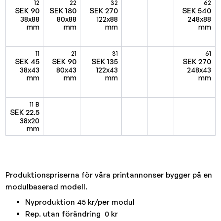
12
22
32
62
SEK 90
SEK 180
SEK 270
SEK 540
38x88
80x88
122x88
248x88
mm
mm
mm
mm
11
21
31
61
SEK 45
SEK 90
SEK 135
SEK 270
38x43
80x43
122x43
248x43
mm
mm
mm
mm
11 B
SEK 22.5
38x20
mm
Produktionspriserna för våra printannonser bygger på en
modulbaserad modell.
Nyproduktion 45 kr/per modul
Rep. utan förändring 0 kr