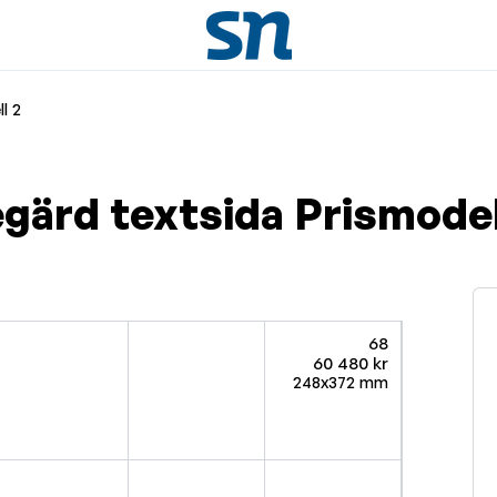
l 2
gärd textsida Prismodel
68
60 480 kr
248x372 mm