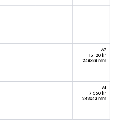
62
15 120 kr
248x88 mm
61
7 560 kr
248x43 mm