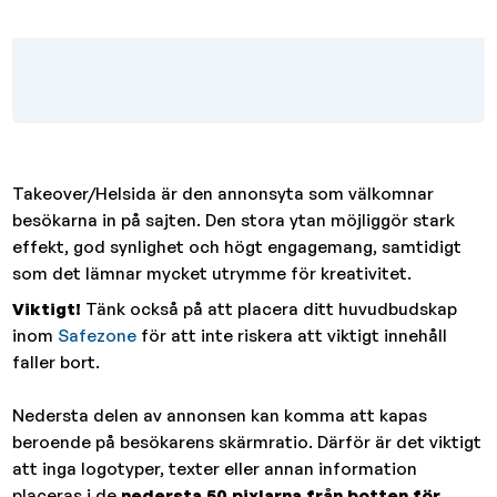
Takeover/Helsida är den annonsyta som välkomnar
besökarna in på sajten. Den stora ytan möjliggör stark
effekt, god synlighet och högt engagemang, samtidigt
som det lämnar mycket utrymme för kreativitet.
Viktigt!
Tänk också på att placera ditt huvudbudskap
inom
Safezone
för att inte riskera att viktigt innehåll
faller bort.
Nedersta delen av annonsen kan komma att kapas
beroende på besökarens skärmratio. Därför är det viktigt
att inga logotyper, texter eller annan information
placeras i de
nedersta 50 pixlarna från botten för